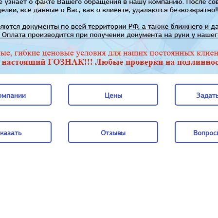
омпании
Цены
Задать
омпании
Цены
Задать
казать
Отзывы
Вопрос
казать
Отзывы
Вопрос