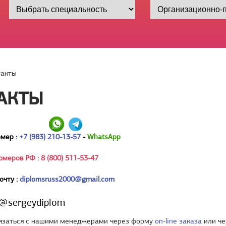
такты
АКТЫ
мер :
+7 (983) 210-13-57
-
WhatsApp
омеров РФ : 8 (800) 511-53-47
очту :
diplomsruss2000@gmail.com
@sergeydiplom
язаться с нашими менеджерами через форму
on-line заказа
или че