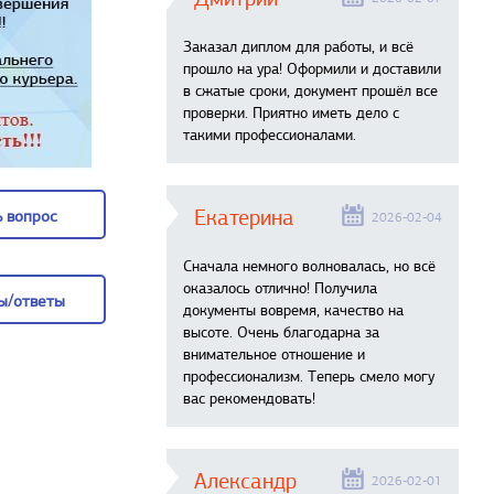
Заказал диплом для работы, и всё
прошло на ура! Оформили и доставили
в сжатые сроки, документ прошёл все
проверки. Приятно иметь дело с
такими профессионалами.
Екатерина
 вопрос
2026-02-04
 вопрос
Сначала немного волновалась, но всё
оказалось отлично! Получила
ы/ответы
документы вовремя, качество на
высоте. Очень благодарна за
ы/ответы
внимательное отношение и
профессионализм. Теперь смело могу
вас рекомендовать!
Александр
2026-02-01