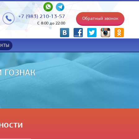
+7 (983) 210-13-57
Обратный звонок
С 8:00 до 22:00
p
АКТЫ
НИИ НА РУКИ
ности