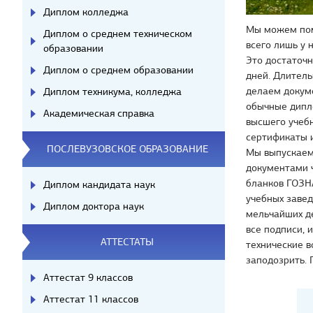
Диплом колледжа
Мы можем пом
Диплом о среднем техническом
всего лишь у 
образовании
Это достаточн
Диплом о среднем образовании
дней. Длитель
делаем докуме
Диплом техникума, колледжа
обычные дипл
Академическая справка
высшего учебн
сертификаты и
ПОСЛЕВУЗОВСКОЕ ОБРАЗОВАНИЕ
Мы выпускаем
документами 
бланков ГОЗНА
Диплом кандидата наук
учебных заве
Диплом доктора наук
мельчайших д
все подписи, 
АТТЕСТАТЫ
технические в
заподозрить. 
Аттестат 9 классов
Аттестат 11 классов