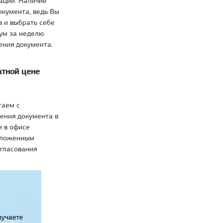
ации. Наличие
окумента, ведь Вы
 и выбрать себе
ум за неделю.
ения документа.
атной цене
таем с
ения документа в
и в офисе
наложенным
огласования