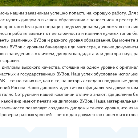
очь нашим заказчикам успешно попасть на хорошую работу. Для 
нас купить диплом о высшем образовании с занесением в реестр 
о простая и быстрая операция, ведь мы делаем дипломы всего ли
ность работы зависит от ее сложности и наличия нужных типов бл
нты различных ВУЗов и разного уровня образования. Вы можете з
омы ВУЗов с уровнем бакалавра или магистра, а также документы
ого заведения с отличием, диплом кандидата или доктора наук, 
 справки.
 дипломы высокого качества, стоящие на одном уровне с оригин
частных и государственных ВУЗов. Наш успех обусловлен использ
К – точно таких же, как и те, на которых сделаны подлинные дип
дений России. Наши дипломы идентичны официальным документам,
еталях. Сотрудники нашей компании отлично знают, где должны 
и какой вид имеют печати на дипломах ВУЗов. Наша материальная 
озможности позволяют создавать дипломы такого уровня, что их н
Проверки разных уровней – ничто для документов нашего изготовл