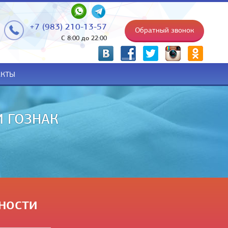
+7 (983) 210-13-57
Обратный звонок
С 8:00 до 22:00
p
АКТЫ
НИИ НА РУКИ
ности