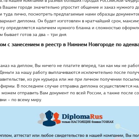
ьств нашей компании в разных больших городах Российской Федер
в Вашем городе значительно упростит общение и заказ нужного д
и туда лично, посмотреть предлагаемые нами образцы документов
ариант диплома. Он будет изготовлен в кратчайший срок, максим
оту определяется наличием нужного бланка и сложностью оформл
 бывает готов за два – три дня.
ом с занесением в реестр в Нижнем Новгороде по адекв
заказ на диплом, Вы ничего не платите вперед, так как мы не рабо
Деньги за нашу работу выплачиваются исключительно после получ
вительстве, из рук курьера или же при личном получении посылк
 фирмы. В последнем случае отправка диплома осуществляется 
можем отправить Вам документ по всей России, а также после с
вки – по всему миру.