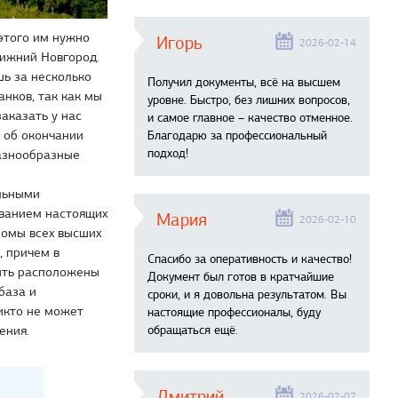
этого им нужно
Игорь
2026-02-14
Нижний Новгород.
шь за несколько
Получил документы, всё на высшем
анков, так как мы
уровне. Быстро, без лишних вопросов,
аказать у нас
и самое главное – качество отменное.
 об окончании
Благодарю за профессиональный
подход!
разнообразные
альными
ованием настоящих
Мария
2026-02-10
ломы всех высших
 причем в
Спасибо за оперативность и качество!
быть расположены
Документ был готов в кратчайшие
база и
сроки, и я довольна результатом. Вы
икто не может
настоящие профессионалы, буду
обращаться ещё.
ения.
Дмитрий
2026-02-07