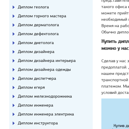
представител
такого офиса 
Диплом геолога
можете прийт
Диплом горного мастера
необходимый в
Диплом дерматолога
Время на раб
Обычно диплом
Диплом дефектолога
Купить дипл
Диплом диетолога
можно у нас
Диплом дизайнера
Диплом дизайнера интерьера
Сделав у нас 
предоплатой. 
Диплом дизайнера одежды
нашем предста
Диплом диспетчера
транспортной
платежом. Мы 
Диплом егеря
условий доста
Диплом железнодорожника
Диплом инженера
Диплом инженера электрика
Диплом инструктора