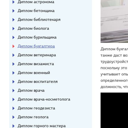
Диплом астронома
Диплом бетонщика
Диплом библиотекаря
Диплом биолога
Диплом бурильщика
Диплом бухгалтера
Диплом бухга
Диплом ветеринара
также даст в
трудоустройс
Диплом визажиста
поскольку эт
Диплом военный
учитывает опы
определенног
Диплом воспитателя
должность, чт
Диплом врача
Диплом врача-косметолога
Диплом геодезиста
Диплом геолога
Диплом горного мастера