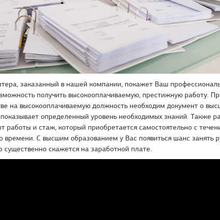
лтера, заказанный в нашей компании, покажет Ваш профессиональ
озможность получить высокооплачиваемую, престижную работу. Пр
тве на высокооплачиваемую должность необходим документ о выс
о показывает определенный уровень необходимых знаний. Также р
т работы и стаж, который приобретается самостоятельно с течен
о времени. С высшим образованием у Вас появиться шанс занять 
о существенно скажется на заработной плате.