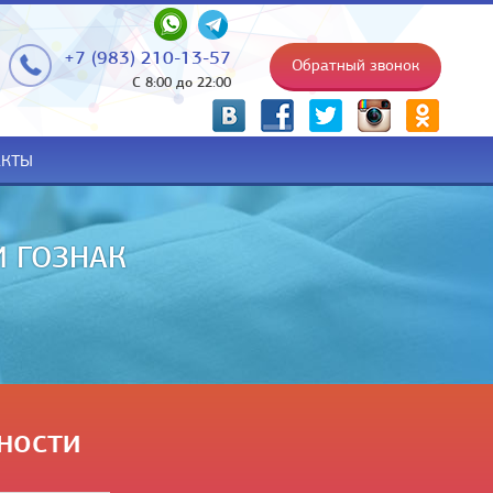
+7 (983) 210-13-57
Обратный звонок
С 8:00 до 22:00
p
АКТЫ
НИИ НА РУКИ
ности