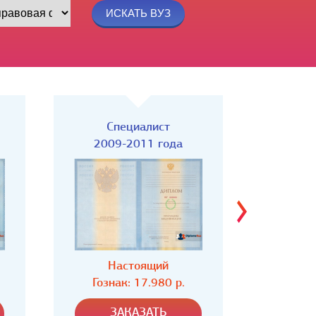
Специалист
Спец
2004-2008 года
Настоящий
Н
Гознак: 16.980 р.
Гозн