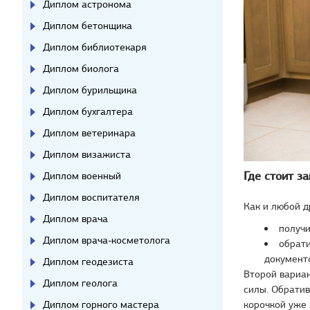
Диплом астронома
Диплом бетонщика
Диплом библиотекаря
Диплом биолога
Диплом бурильщика
Диплом бухгалтера
Диплом ветеринара
Диплом визажиста
Где стоит з
Диплом военный
Диплом воспитателя
Как и любой д
Диплом врача
получи
Диплом врача-косметолога
обрати
документ
Диплом геодезиста
Второй вариан
Диплом геолога
силы. Обрати
Диплом горного мастера
корочкой уже 