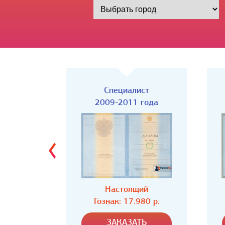
ст
Специалист
года
2009-2011 года
ий
Настоящий
80 р.
Гознак: 17.980 р.