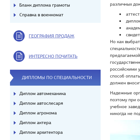
различных док
Бланк диплома грамоты
аттест
Справка в военкомат
диплом
академ
свидет
ГЕОГРАФИЯ ПРОДАЖ
Но как выбра
специальности
предлагаемой
ИНТЕРЕСНО ПОЧИТАТЬ
государствен
российскими 
способ оплаты
ДИПЛОМЫ ПО СПЕЦИАЛЬНОСТИ
должен вносит
Надежные орг
Диплом автомеханика
поэтому при 
Диплом автослесаря
учебное завед
Диплом агронома
никогда не по
Диплом актера
Диплом архитектора