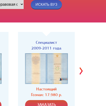
Специалист
Спец
2004-2008 года
Настоящий
Н
Гознак: 16.980 р.
Гозн