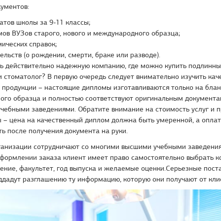
ументов:
атов школы за 9-11 классы;
ов ВУЗов старого, нового и международного образца;
ических справок;
ельств (о рождении, смерти, браке или разводе).
ть действительно надежную компанию, где можно купить подлинн
 стоматолог? В первую очередь следует внимательно изучить кач
 продукции – настоящие дипломы изготавливаются только на блан
ного образца и полностью соответствуют оригинальным документ
учебными заведениями. Обратите внимание на стоимость услуг и 
 – цена на качественный диплом должна быть умеренной, а оплат
ь после получения документа на руки.
анизации сотрудничают со многими высшими учебными заведения
оформлении заказа клиент имеет право самостоятельно выбрать к
ение, факультет, год выпуска и желаемые оценки.Серьезные пост
ддадут разглашению ту информацию, которую они получают от кли