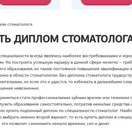
лом стоматолога
ТЬ ДИПЛОМ СТОМАТОЛОГ
специальности всегда являлись наиболее востребованными и хор
. Но построить успешную карьеру в данной сфере нелегко – треб
его образования, но также постоянное повышение квалификации и
енно в области стоматологии. Без диплома стоматолога трудоустр
нительным, но если это и удастся, то избежать в дальнейшем сок
ышение невозможно.
стремиться стать профессиональным зубным врачом или техником 
лучить образование самостоятельно, потратив немалые средства 
или купить подлинный диплом по специальности стоматолог. Наиб
 выбрать именно второй вариант, то есть купить диплом в специ
 это позволит сэкономить немало времени, сил и денег.