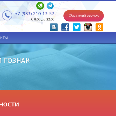
+7 (983) 210-13-57
Обратный звонок
С 8:00 до 22:00
p
АКТЫ
НИИ НА РУКИ
ности