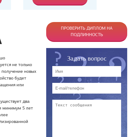
ПРОВЕРИТЬ ДИПЛОМ НА
ПОДЛИННОСТЬ
А
Задать вопрос
ошо
уется не только
 получение новых
ойство будет
ращения или
существует два
и минимум 5 лет
олее
ализированной