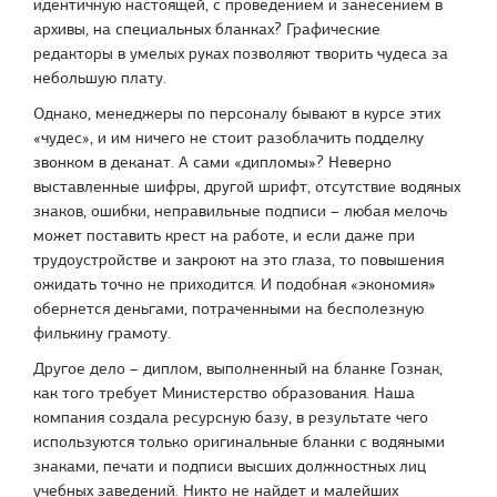
идентичную настоящей, с проведением и занесением в
архивы, на специальных бланках? Графические
редакторы в умелых руках позволяют творить чудеса за
небольшую плату.
Однако, менеджеры по персоналу бывают в курсе этих
«чудес», и им ничего не стоит разоблачить подделку
звонком в деканат. А сами «дипломы»? Неверно
выставленные шифры, другой шрифт, отсутствие водяных
знаков, ошибки, неправильные подписи – любая мелочь
может поставить крест на работе, и если даже при
трудоустройстве и закроют на это глаза, то повышения
ожидать точно не приходится. И подобная «экономия»
обернется деньгами, потраченными на бесполезную
филькину грамоту.
Другое дело – диплом, выполненный на бланке Гознак,
как того требует Министерство образования. Наша
компания создала ресурсную базу, в результате чего
используются только оригинальные бланки с водяными
знаками, печати и подписи высших должностных лиц
учебных заведений. Никто не найдет и малейших