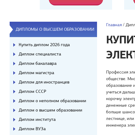
Главная
/
Дип
ДИПЛОМЫ О ВЫСШЕМ ОБРАЗОВАНИИ
КУПИ
Купить диплом 2026 года
ЭЛЕК
Диплом специалиста
Диплом бакалавра
Профессия эле
Диплом магистра
обществе. Мно
Диплом для иностранцев
образование и
Диплом СССР
учиться дальш
корочку элект
Диплом о неполном образовании
денежные сред
Диплом о высшем образовании
больше шансо
лестнице, или
Диплом института
инженера элек
Диплом ВУЗа