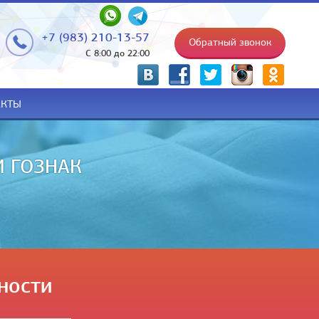
+7 (983) 210-13-57
Обратный звонок
С 8:00 до 22:00
p
АКТЫ
НИИ НА РУКИ
ности