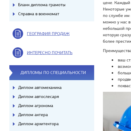
цене. Каждый 
Бланк диплома грамоты
Некоторые уж
Справка в военкомат
по службе им 
можно у нас в
небольшой пр
ГЕОГРАФИЯ ПРОДАЖ
которую сраз
более прести
Преимущества,
ИНТЕРЕСНО ПОЧИТАТЬ
ваш ст
возмож
ДИПЛОМЫ ПО СПЕЦИАЛЬНОСТИ
больше
продви
похвас
Диплом автомеханика
Диплом автослесаря
Диплом агронома
Диплом актера
Диплом архитектора