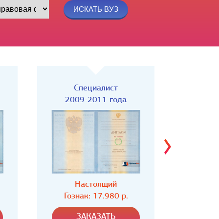
Специалист
Спец
2004-2008 года
Настоящий
Н
Гознак: 16.980 р.
Гозн