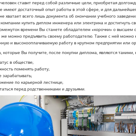
человек ставит перед собой различные цели, приобретая долгожд
е имеют достаточный опыт работы в этой сфере, и для дальнейше
не хватает всего лишь документа об окончании учебного заведени
 компании купить диплом инженера или электрика и достигнуть св
омежуток времени Вы станете обладателем «корочки» о высшем о
у же можно предъявить своему работодателю. Также с ней можно 
жную и высокооплачиваемую работу в крупном предприятии или ор
 которые Вы получите, после покупки диплома, являются такими, 
атус в обществе;
ность поменять работу;
 зарабатывать;
жение по карьерной лестнице;
таться перед родственниками и друзьями.