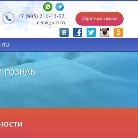
+7 (983) 210-13-57
Обратный звонок
С 8:00 до 22:00
p
АКТЫ
НИИ НА РУКИ
ности