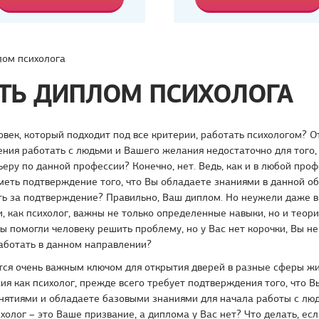
ом психолога
ТЬ ДИПЛОМ ПСИХОЛОГА
век, который подходит под все критерии, работать психологом? От
ения работать с людьми и Вашего желания недостаточно для того,
еру по данной профессии? Конечно, нет. Ведь, как и в любой проф
еть подтверждение того, что Вы обладаете знаниями в данной об
ть за подтверждение? Правильно, Ваш диплом. Но неужели даже в
, как психолог, важны не только определенные навыки, но и теор
Вы помогли человеку решить проблему, но у Вас нет корочки, Вы н
аботать в данном направлении?
тся очень важным ключом для открытия дверей в разные сферы жи
ия как психолог, прежде всего требует подтверждения того, что 
нятиями и обладаете базовыми знаниями для начала работы с люд
ихолог – это Ваше призвание, а диплома у Вас нет? Что делать, ес