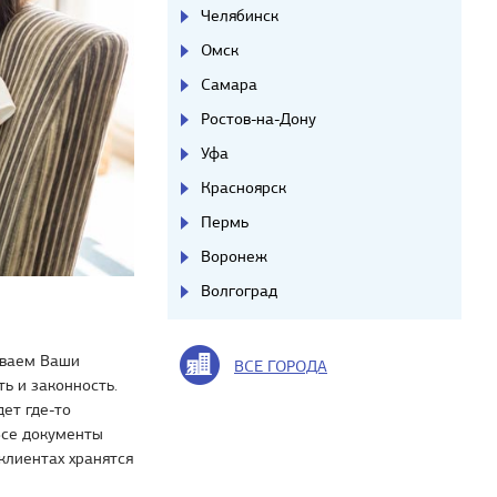
Челябинск
Омск
Самара
Ростов-на-Дону
Уфа
Красноярск
Пермь
Воронеж
Волгоград
ываем Ваши
ВСЕ ГОРОДА
ь и законность.
дет где-то
Все документы
клиентах хранятся