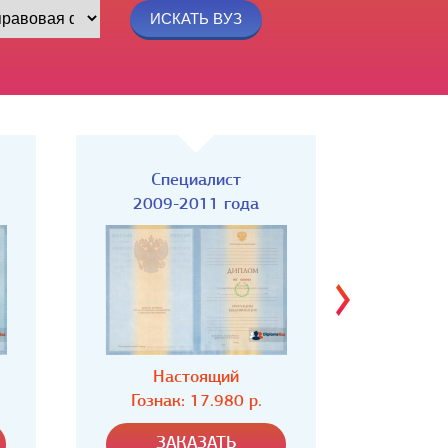
Специалист
Спец
2004-2008 года
Настоящий
Н
Гознак: 16.980 р.
Гозн