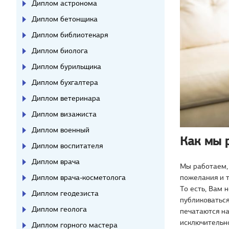
Диплом астронома
Диплом бетонщика
Диплом библиотекаря
Диплом биолога
Диплом бурильщика
Диплом бухгалтера
Диплом ветеринара
Диплом визажиста
Диплом военный
Как мы 
Диплом воспитателя
Диплом врача
Мы работаем, 
Диплом врача-косметолога
пожелания и 
То есть, Вам 
Диплом геодезиста
публиковаться
Диплом геолога
печатаются на
исключительн
Диплом горного мастера