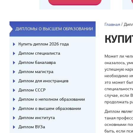
Главная
/
Дипл
ДИПЛОМЫ О ВЫСШЕМ ОБРАЗОВАНИИ
КУПИ
Купить диплом 2026 года
Диплом специалиста
Может ли чело
Диплом бакалавра
оказалось, ум
успешную карь
Диплом магистра
необходимо им
Диплом для иностранцев
это может бы
специальности
Диплом СССР
случае, если 
Диплом о неполном образовании
продолжать р
Диплом о высшем образовании
Диплом являе
Диплом института
такая професс
основными по
Диплом ВУЗа
быть, если пс